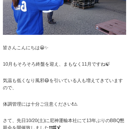
皆さんこんにちは
😀✨
10
月もそろそろ終盤を迎え、まもなく
11
月ですね
🍃
気温も低くなり風邪
😷
を引いている人も増えてきています
ので、
体調管理には十分ご注意ください
❗️⚠️
さて、先日
10/20
(土)に尼神運輸本社にて
13
年ぶりの
BBQ
懇
親会を開催致しました
❗️❗️🥓🍹