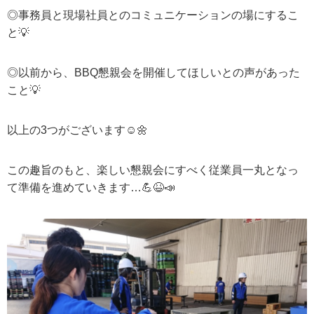
◎事務員と現場社員とのコミュニケーションの場にするこ
と
💡
◎以前から、
BBQ
懇親会を開催してほしいとの声があった
こと
💡
以上の
3
つがございます
☺️🌼
この趣旨のもと、楽しい懇親会にすべく従業員一丸となっ
て準備を進めていきます
…
💪😆📣