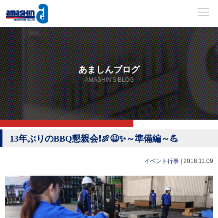
あましんブログ
AMASHIN'S BLOG
13年ぶりのBBQ懇親会❗️🍖😆✨～準備編～💪
イベント行事
|
2018.11.09