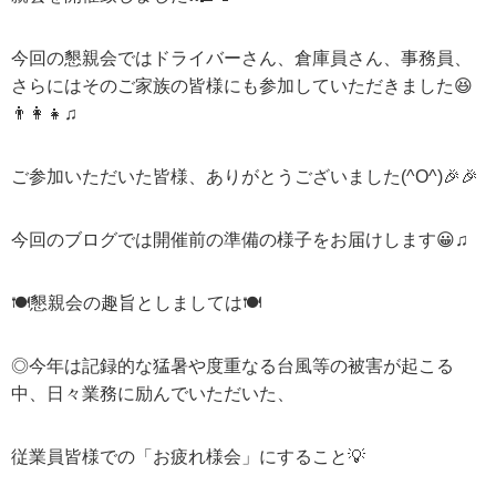
今回の懇親会ではドライバーさん、倉庫員さん、事務員、
さらにはそのご家族の皆様にも参加していただきました
😆
👨‍👩‍👧
♫
ご参加いただいた皆様、ありがとうございました(
^O^
)
🎉🎉
今回のブログでは開催前の準備の様子をお届けします
😀
♫
🍽
懇親会の趣旨としましては
🍽
◎今年は記録的な猛暑や度重なる台風等の被害が起こる
中、日々業務に励んでいただいた、
従業員皆様での「お疲れ様会」にすること
💡