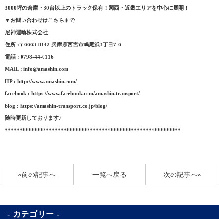
3000坪の倉庫・80台以上のトラック保有！関西・近畿エリアを中心に展開！
▼お問い合わせはこちらまで
尼神運輸株式会社
住所 :〒6663-8142 兵庫県西宮市鳴尾浜3丁目7-6
電話 : 0798-44-0116
MAIL : info@amashin.com
HP : http://www.amashin.com/
facebook : https://www.facebook.com/amashin.transport/
blog : https://amashin-transport.co.jp/blog/
随時更新しております♪
************************************************************
«前の記事へ
一覧へ戻る
次の記事へ»
カテゴリー