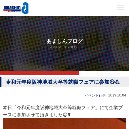
あましんブログ
AMASHIN'S BLOG
令和元年度阪神地域大卒等就職フェアに参加😆💪
イベント行事
|
2019.10.04
本日「令和元年度阪神地域大卒等就職フェア」にて企業ブ
ースに参加させて頂きました😊❣️