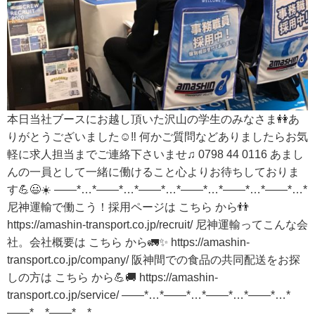
本日当社ブースにお越し頂いた沢山の学生のみなさま👭あ
りがとうございました☺️‼️ 何かご質問などありましたらお気
軽に求人担当までご連絡下さいませ♫ 0798 44 0116 あまし
んの一員として一緒に働けること心よりお待ちしておりま
す💪😃☀️ ——*…*——*…*——*…*——*…*——*…*——*…*
尼神運輸で働こう！採用ページは こちら から👬
https://amashin-transport.co.jp/recruit/ 尼神運輸ってこんな会
社。会社概要は こちら から🚛✨ https://amashin-
transport.co.jp/company/ 阪神間での食品の共同配送をお探
しの方は こちら から💪🚚 https://amashin-
transport.co.jp/service/ ——*…*——*…*——*…*——*…*
——*…*——*…*