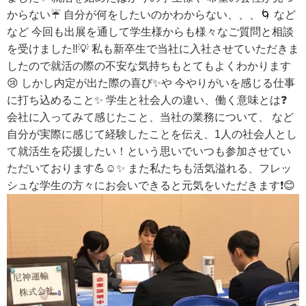
からない☔️ 自分が何をしたいのかわからない、、、🌀 など
など 今回も出展を通して学生様からも様々なご質問と相談
を受けました‼️💡 私も新卒生で当社に入社させていただきま
したので就活の際の不安な気持ちもとてもよくわかります
😢 しかし内定が出た際の喜び✨や 今やりがいを感じる仕事
に打ち込めること✨ 学生と社会人の違い、働く意味とは❓
会社に入ってみて感じたこと、当社の業務について、 など
自分が実際に感じて経験したことを伝え、1人の社会人とし
て就活生を応援したい！という思いでいつも参加させてい
ただいております💪☺️✨ また私たちも活気溢れる、フレッ
シュな学生の方々にお会いできると元気をいただきます❗️😊