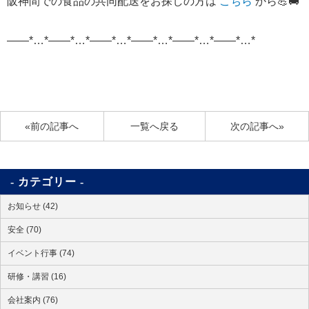
阪神間での食品の共同配送をお探しの方は
こちら
から
💪🚚
——*…*——*…*——*…*——*…*——*…*——*…*
«前の記事へ
一覧へ戻る
次の記事へ»
カテゴリー
お知らせ (42)
安全 (70)
イベント行事 (74)
研修・講習 (16)
会社案内 (76)