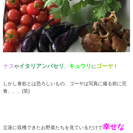
ナス
イタリアンパセリ
キュウリ
ゴーヤ
や
、
に
！
しかし食欲とは恐ろしいもの、ゴーヤは写真に撮る前に完
食、、、(笑)
幸せな
立派に収穫できたお野菜たちを見ているだけで