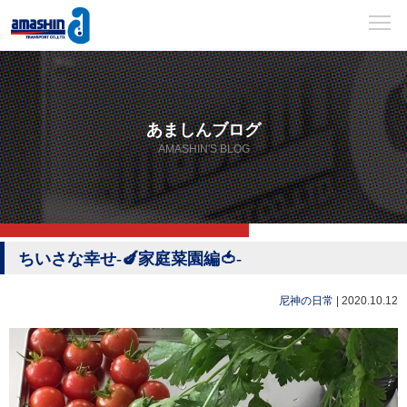
あましんブログ
AMASHIN'S BLOG
ちいさな幸せ-🍆家庭菜園編🍅-
尼神の日常
|
2020.10.12