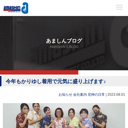
あましんブログ
AMASHIN'S BLOG
今年もかりゆし着用で元気に盛り上げます♪
お知らせ
会社案内
尼神の日常
|
2023.08.01