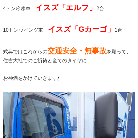
イスズ「エルフ」
4
トン冷凍車
2
台
イスズ「Gカーゴ」
10
トンウイング車
1
台
交通安全・無事故
式典ではこれからの
を願って、
住吉大社でのご祈祷と全てのタイヤに
お神酒をかけていきます🍾