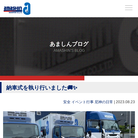
あましんブログ
AMASHIN'S BLOG
納車式を執り行いました🚚✨
安全
イベント行事
尼神の日常
|
2023.08.23