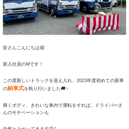
皆さんこんにちは😄
新入社員の
M
です！
この度新しいトラックを迎え入れ、
2023
年度初めての新車
納車式
の
を執り行いました🚚✨
輝くボディ、きれいな車内で運転をすれば、ドライバーさ
んのモチベーションも
自然と上がってきます😊
⤴