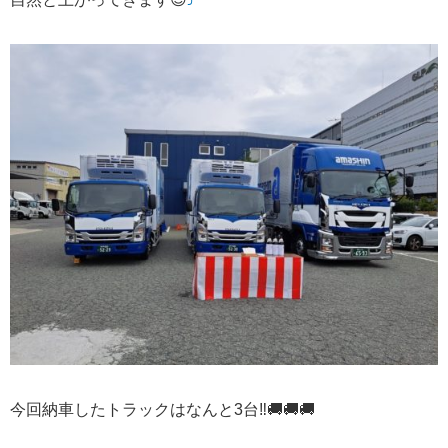
今回納車したトラックはなんと
3
台
‼🚚🚚🚚